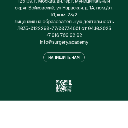
125130, г. Москва, вн.тер.г. муниципальный
округ Войковский, ул Нарвская, д. 1А, пом./эт.
I/1, ком. 23/2
Лицензия на образовательную деятельность
Л035−0122298−77/00734601 от 04.10.2023
+7 916 709 92 92
ymedaca.yregrus@ofni
НАПИШИТЕ НАМ