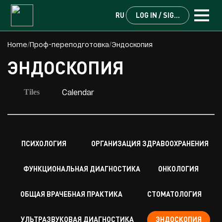
MASTERCLASSES
RU
LOG IN / SIGN UP
LECTURERS
Home
Проф-переподготовка
Эндоскопия
ЭНДОСКОПИЯ
CONTACT INFO
Calendar
Tiles
ПСИХОЛОГИЯ
ОРГАНИЗАЦИЯ ЗДРАВООХРАНЕНИЯ
ФУНКЦИОНАЛЬНАЯ ДИАГНОСТИКА
ОНКОЛОГИЯ
ОБЩАЯ ВРАЧЕБНАЯ ПРАКТИКА
СТОМАТОЛОГИЯ
УЛЬТРАЗВУКОВАЯ ДИАГНОСТИКА
ЭНДОСКОПИЯ